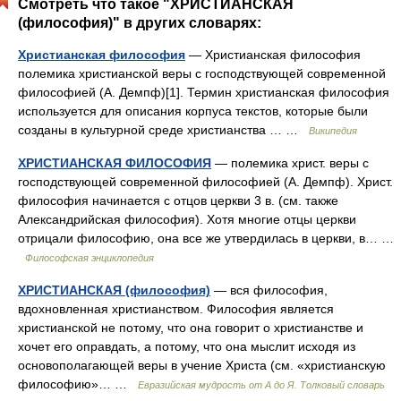
Смотреть что такое "ХРИСТИАНСКАЯ
(философия)" в других словарях:
Христианская философия
— Христианская философия
полемика христианской веры с господствующей современной
философией (А. Демпф)[1]. Термин христианская философия
используется для описания корпуса текстов, которые были
созданы в культурной среде христианства … …
Википедия
ХРИСТИАНСКАЯ ФИЛОСОФИЯ
— полемика христ. веры с
господствующей современной философией (А. Демпф). Христ.
философия начинается с отцов церкви 3 в. (см. также
Александрийская философия). Хотя многие отцы церкви
отрицали философию, она все же утвердилась в церкви, в… …
Философская энциклопедия
ХРИСТИАНСКАЯ (философия)
— вся философия,
вдохновленная христианством. Философия является
христианской не потому, что она говорит о христианстве и
хочет его оправдать, а потому, что она мыслит исходя из
основополагающей веры в учение Христа (см. «христианскую
философию»… …
Евразийская мудрость от А до Я. Толковый словарь